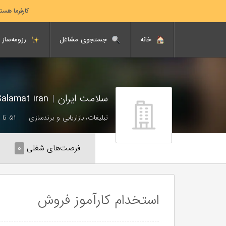
کارفرما هست
خانه
جستجوی مشاغل
رزومه‌ساز
سلامت ایران
|
Salamat iran
تبلیغات، بازاریابی و برندسازی
۵۱ تا ۲۰۰ نفر
فرصت‌های شغلی
۰
استخدام کارآموز فروش