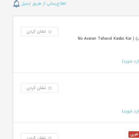
اطلاع‌رسانی از طریق ایمیل
نشان کردن
نوآوران تحول کسب و کار شریف (سئولب) | No Avaran Tahavol Kasbo Kar
رد شوید)
نشان کردن
رد شوید)
نشان کردن