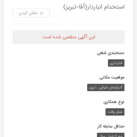
استخدام انباردار(آقا-تبریز)
نشان کردن
این آگهی منقضی شده است
دسته‌بندی شغلی
انبارداری
موقعیت مکانی
آذربایجان شرقی ، تبریز
نوع همکاری
تمام وقت
حداقل سابقه کار
سه تا شش سال