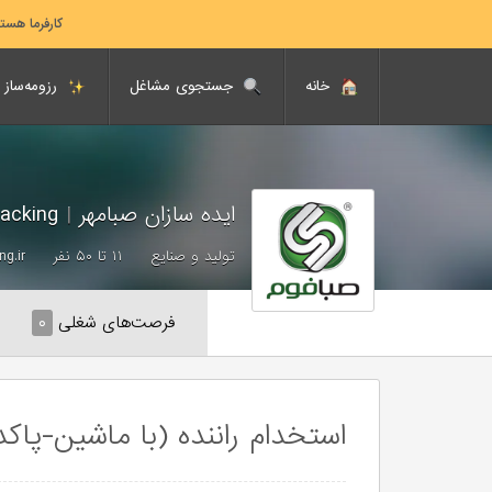
کارفرما هست
خانه
جستجوی مشاغل
رزومه‌ساز
ایده سازان صبامهر
|
Saba Packing
تولید و صنایع
۱۱ تا ۵۰ نفر
ng.ir
فرصت‌های شغلی
۰
استخدام راننده (با ماشین-پا