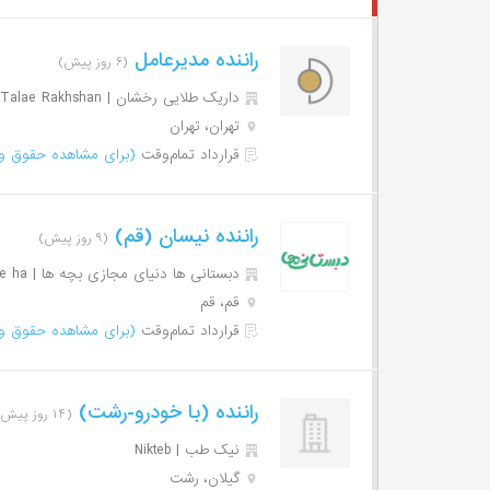
راننده مدیرعامل
(۶ روز پیش)
داریک طلایی رخشان | Daric Talae Rakhshan
تهران، تهران
قرارداد تمام‌وقت
(برای مشاهده حقوق وا
راننده نیسان (قم)
(۹ روز پیش)
دبستانی ها دنیای مجازی بچه ها | Dabestaniha Donya ye Majazi Bache ha
قم، قم
قرارداد تمام‌وقت
(برای مشاهده حقوق وا
راننده (با خودرو-رشت)
(۱۴ روز پیش)
نیک طب | Nikteb
گیلان، رشت