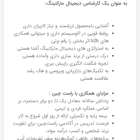
به عنوان یک کارشناس دیجیتال مارکتینگ:
آشنایی بامحصول ارزشمند و نیاز کاربران داری
روابط قویی در اکوسیستم داری و میتوانی همکاری
های b2b اثر بخش را رقم بزنی
به استراتژی های دیجیتال مارکتینگ آشنا هستی
درک درستی از برند سازی داری وآماده هستی
تجربه شگفت انگیزی راپیش ببری.
به تکنیک‌های بازاریابی ویروسی و هک رشد
علاقمند هستی
مزایای همکاری با راست چین :
پاداش سالانه: معادل یک تا دو برابر دستمزد، بر
اساس عملکرد فردی و تیمی.
بیمه پایه و تکمیلی: ارائه از روز اول شروع به کار.
فرصت تدریس در آکادمی راست‌چین: برای تقویت
برند شخصی و کسب درآمد مولد.
برنامه‌های رفاهی: کمک‌هزینه سفر، تفریحات آبی،