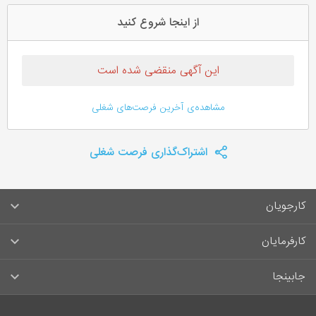
از اینجا شروع کنید
این آگهی منقضی شده است
مشاهده‌ی آخرین فرصت‌های شغلی
اشتراک‌گذاری فرصت شغلی
کارجویان
سوالات متداول کارجویان
کارفرمایان
قوانین و مقررات کارجویان
راهنمای ثبت آگهی استخدام
جابینجا
لیست مشاغل
سوالات متداول کارفرمایان
تماس با جابینجا