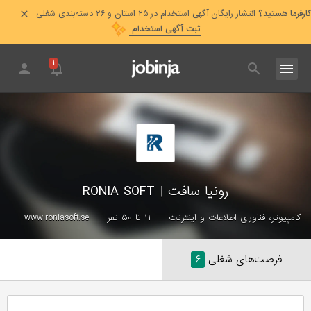
کارفرما هستید؟
انتشار رایگان آگهی استخدام در ۲۵ استان و ۲۶ دسته‌بندی شغلی
ثبت آگهی استخدام
۱
RONIA SOFT
|
رونیا سافت
www.roniasoft.se
۱۱ تا ۵۰ نفر
کامپیوتر، فناوری اطلاعات و اینترنت
۶
فرصت‌های شغلی