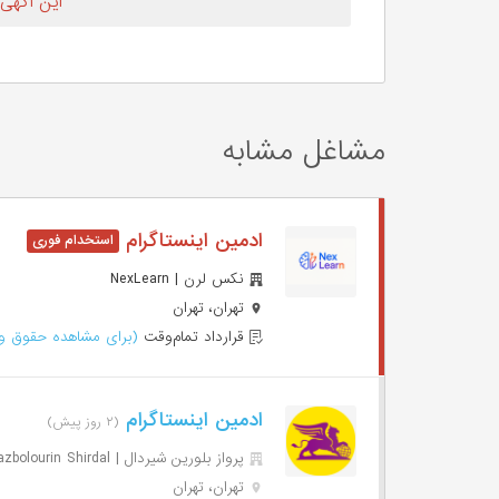
این آگهی
مشاغل مشابه
ادمین اینستاگرام
نکس لرن | NexLearn
تهران، تهران
قرارداد تمام‌وقت
(برای مشاهده حقوق وا
ادمین اینستاگرام
(۲ روز پیش)
پرواز بلورین شیردال | Parvazbolourin Shirdal
تهران، تهران