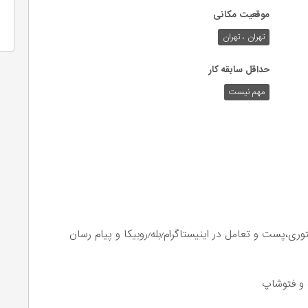
موقعیت مکانی
تهران ، تهران
حداقل سابقه کار
مهم نیست
به تعدادی محدود ادمین حضوری فعال در زمینه استوری،پست و تعامل در اینیستاگرام٫بله٫روبیکا و پیام رسان
ت و فتوشاپ