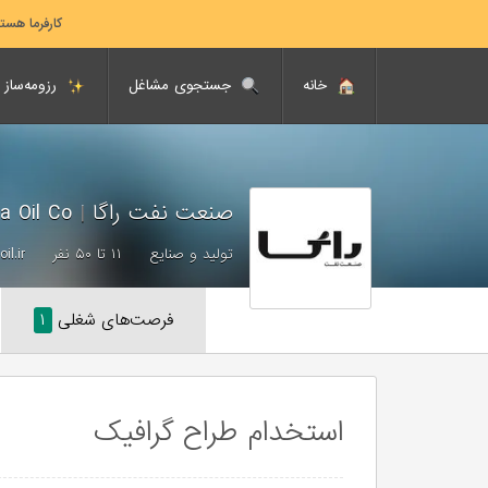
کارفرما هست
خانه
جستجوی مشاغل
رزومه‌ساز
صنعت نفت راگا
|
Raga Oil Co
تولید و صنایع
۱۱ تا ۵۰ نفر
il.ir
فرصت‌های شغلی
۱
استخدام طراح گرافیک