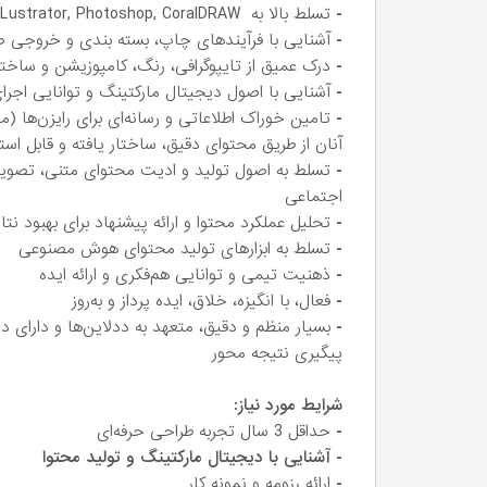
-
تسلط بالا به InDesing, ILLustrator, Photoshop, CoralDRAW و نرم افزارهای طراحی و تدوین ساده
-
آشنایی با فرآیندهای چاپ، بسته بندی و خروجی 
-
درک عمیق از تایپوگرافی، رنگ، کامپوزیشن و ساختار
-
آشنایی با اصول دیجیتال مارکتینگ و توانایی اجرا
-
تامین خوراک اطلاعاتی و رسانه‌ای برای رایزن‌ها (م
آنان از طریق محتوای دقیق، ساختار یافته و قابل استن
-
تسلط به اصول تولید و ادیت محتوای متنی، تصویری
اجتماعی
-
تحلیل عملکرد محتوا و ارائه پیشنهاد برای بهبود نتا
-
تسلط به ابزارهای تولید محتوای هوش مصنوعی
-
ذهنیت تیمی و توانایی هم‌فکری و ارائه ایده
-
فعال، با انگیزه، خلاق، ایده پرداز و به‌روز
-
بسیار منظم و دقیق، متعهد به ددلاین‌ها و دارای د
پیگیری نتیجه محور
شرایط مورد نیاز:
-
حداقل 3 سال تجربه طراحی حرفه‌ای
- آشنایی با دیجیتال مارکتینگ و تولید محتوا
-
ارائه رزومه و نمونه کار