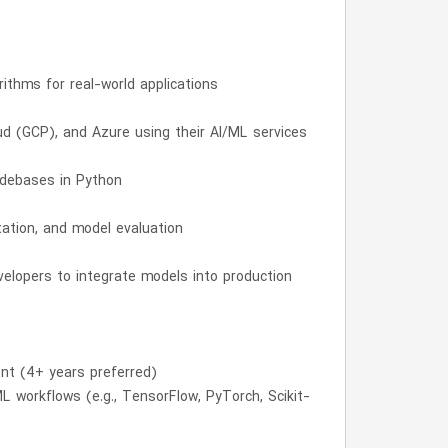
thms for real-world applications
ud (GCP), and Azure using their AI/ML services
odebases in Python
ation, and model evaluation
velopers to integrate models into production
nt (4+ years preferred)
L workflows (e.g., TensorFlow, PyTorch, Scikit-