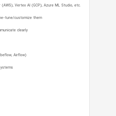
 (AWS), Vertex AI (GCP), Azure ML Studio, etc.
 fine-tune/customize them
mmunicate clearly
beflow, Airflow)
 systems