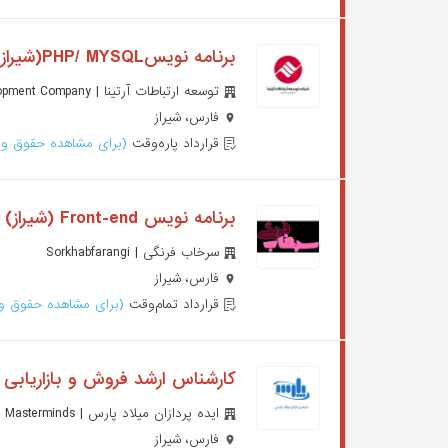
برنامه نویسPHP/ MYSQL(شیراز)
توسعه ارتباطات آرتینا | Artina Communication Development Company
فارس، شیراز
قرارداد پاره‌وقت
(برای مشاهده حقوق وا
برنامه نویس Front-end (شیراز)
سرخاب فرنگی | Sorkhabfarangi
فارس، شیراز
قرارداد تمام‌وقت
(برای مشاهده حقوق وا
کارشناس ارشد فروش و بازاریابی 
ایده پردازان میلاد پارس | Miladpars Masterminds
فارس، شیراز