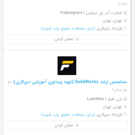
پیش)
استارت آپ پل دیزاینرز | Poldesigners
تهران، تهران
قرارداد دورکاری
(برای مشاهده حقوق وارد شوید)
نشان کردن
متخصص ارشد SolidWorks (تهیه ویدئوی آموزشی-دورکاری)
(۵
روز پیش)
لرن فایلز | Learnfiles
تهران، تهران
قرارداد دورکاری
(برای مشاهده حقوق وارد شوید)
نشان کردن