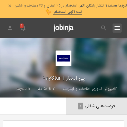
کارفرما هستید؟
انتشار رایگان آگهی استخدام در ۲۵ استان و ۲۶ دسته‌بندی شغلی
ثبت آگهی استخدام
۱
پی استار
|
PayStar
کامپیوتر، فناوری اطلاعات و اینترنت
۱۱ تا ۵۰ نفر
paystar.ir
فرصت‌های شغلی
۰