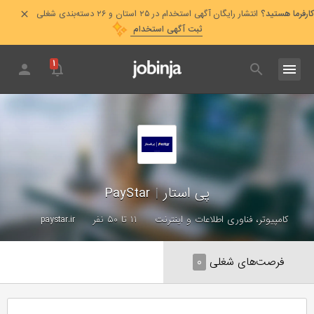
کارفرما هستید؟
انتشار رایگان آگهی استخدام در ۲۵ استان و ۲۶ دسته‌بندی شغلی
ثبت آگهی استخدام
۱
پی استار
|
PayStar
کامپیوتر، فناوری اطلاعات و اینترنت
۱۱ تا ۵۰ نفر
paystar.ir
فرصت‌های شغلی
۰