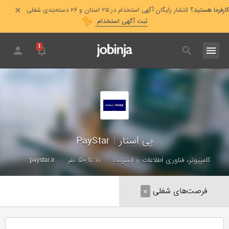
کارفرما هستید؟
انتشار رایگان آگهی استخدام در ۲۵ استان و ۲۶ دسته‌بندی شغلی
ثبت آگهی استخدام
۱
پی استار
|
PayStar
کامپیوتر، فناوری اطلاعات و اینترنت
۱۱ تا ۵۰ نفر
paystar.ir
فرصت‌های شغلی
۰