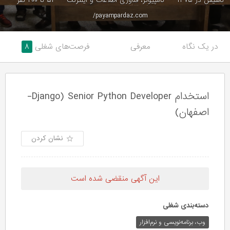
تاسیس در ۱۳۷۵
کامپیوتر، فناوری اطلاعات و اینترنت
۵۱ تا ۲۰۰ نفر
payampardaz.com/
در یک نگاه
معرفی
فرصت‌های شغلی
۸
استخدام Django) Senior Python Developer-
اصفهان)
نشان کردن
این آگهی منقضی شده است
دسته‌بندی شغلی
وب،‌ برنامه‌نویسی و نرم‌افزار