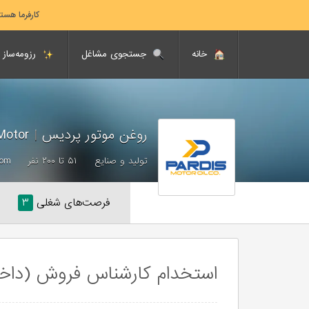
کارفرما هست
خانه
جستجوی مشاغل
رزومه‌ساز
روغن موتور پرديس
|
Pardis Oil Motor
تولید و صنایع
۵۱ تا ۲۰۰ نفر
com
فرصت‌های شغلی
۳
استخدام کارشناس فروش (داخل