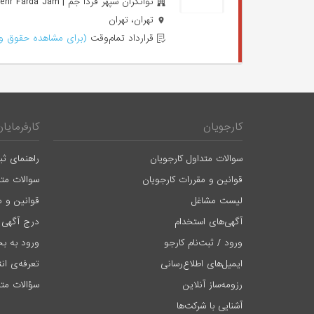
توانگران سپهر فردا جم | Tavangaran Sepehr Farda Jam
تهران، تهران
قرارداد تمام‌وقت
(برای مشاهده حقوق وا
کارجویان
کارفرمایان
سوالات متداول کارجویان
راهنمای ثب
قوانین و مقررات کارجویان
سوالات متد
لیست مشاغل
قوانین و م
آگهی‌های استخدام
درج آگهی 
ورود / ثبت‌نام کارجو
ورود به بخ
ایمیل‌های اطلاع‌رسانی
تعرفه‌ی ان
رزومه‌ساز آنلاین
سؤالات متد
آشنایی با شرکت‌ها