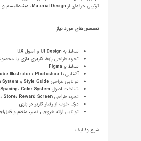
ترکیبی حرفه‌ای از
Material Design، مینیمالیسم و هویت بصری بازی‌محور
تخصص‌های مورد نیاز
تسلط به
UI Design
و اصول
UX
تجربه طراحی
رابط کاربری بازی
یا محصولا
تسلط بر
Figma
آشنایی با
obe Illustrator / Photoshop
توانایی طراحی
Style Guide
و
n System
شناخت اصول
 Spacing، Color System
تجربه طراحی
e، Store، Reward Screen
درک خوب از
رفتار کاربر در بازی
توانایی ارائه خروجی تمیز، منظم و قابل‌اج
شرح وظایف