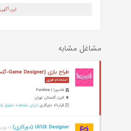
این آگهی
مشاغل مشابه
طراح بازی (Game Designer-گلستان تهران-دورکاری)
فاندورا | Fundora
البرز، گلستان تهران
قرارداد دورکاری
(برای مشاهده حقوق وار
UI/UX Designer (دورکاری)
(۱ روز پیش)