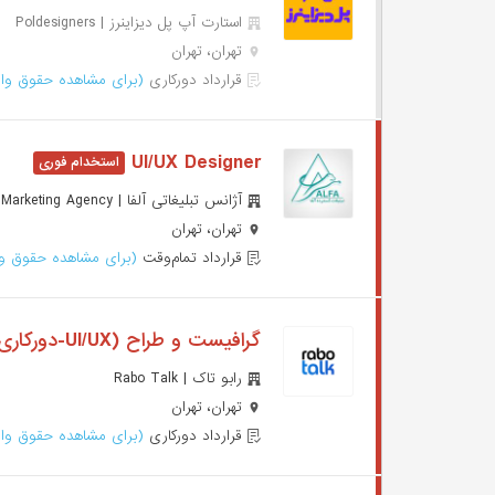
استارت آپ پل دیزاینرز | Poldesigners
تهران، تهران
قرارداد دورکاری
(برای مشاهده حقوق وار
UI/UX Designer
آژانس تبلیغاتی آلفا | Alfa Social Media Marketing Agency
تهران، تهران
قرارداد تمام‌وقت
(برای مشاهده حقوق وا
گرافیست و طراح (UI/UX-دورکاری)
رابو تاک | Rabo Talk
تهران، تهران
قرارداد دورکاری
(برای مشاهده حقوق وار