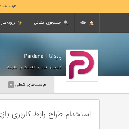
کارفرما هست
خانه
جستجوی مشاغل
رزومه‌ساز
پاردانا
|
Pardana
کامپیوتر، فناوری اطلاعات و اینترنت
فرصت‌های شغلی
۰
استخدام طراح رابط کاربری بازی (Game UI Designer-شا