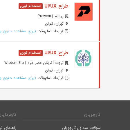
طراح UI/UX
پرووم | Prowem
تهران، تهران
قرارداد تمام‌وقت
(برای مشاهده حقوق وا
طراح UI/UX
ثروت آفرینان عصر خرد | Wisdom Era
تهران، تهران
قرارداد تمام‌وقت
(برای مشاهده حقوق وا
کارجویان
کارفرمایان
سوالات متداول کارجویان
راهنمای ثب