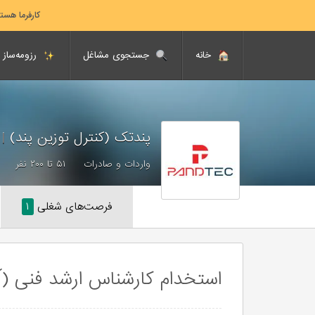
کارفرما هست
خانه
جستجوی مشاغل
رزومه‌ساز
پندتک (کنترل توزین پند)
|
in Pand)
واردات و صادرات
۵۱ تا ۲۰۰ نفر
فرصت‌های شغلی
۱
استخدام کارشناس ارشد فنی (