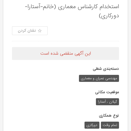
استخدام کارشناس معماری (خانم-آستارا-
دورکاری)
نشان کردن
این آگهی منقضی شده است
دسته‌بندی شغلی
مهندسی عمران و معماری
موقعیت مکانی
گیلان ، آستارا
نوع همکاری
تمام وقت
دورکاری