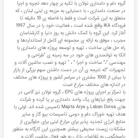
گروه دام و دامداری نولان با تکیه بر چهار دهه تجربه و اجرا
در صنعت دامداری ، با دستیابی به مزرعه ی لبنی لبنان ، که
متعلق به این شرکت است و فقط با فاصله ی 10 دقیقه تا
فرودگاه IKA واقع شده است ، فعالیت خود را در سال 1997
آغاز کرد. این گروه با کمک دانش به روز دنیا و کارشناسان
مجرب ، موفق به ارائه ی مجموعه ای کامل از استانداردها و
راه حل های ساخت ، تهیه و توسعه پروژه های دامداری با
اتکا به توانمندی های خود در سه زمینه ی "طراحی و
مهندسی ”،” ساخت و اجرا ” ، " تهیه و نصب ماشین آلات و
تجهیزات ”که نتیجه ی آن در دست داشتن سهم بزرگی از بازار
با بیش از 1000 مشتری در سراسر کشور و پروژه های مختلف
در اندازه های مختلف مزارع است.
با تمرکز بر اجرای پروژه های EPC ، گروه نولان نیز گامی در
جهت رفع نیازهای یک واحد دامداری بر پا کرده و شرکت
های Laban Dorsa و Mapta Arya تاسیس شده اند. اولی با
هدف تهیه خوراک دام و دومی تاسیسات بیو گاز و سایر
منابع انرژی تجدید پذیر برای مزارع لبنی برای جلوگیری از
مشکلات زیست محیطی بیشتر. همچنین این کارگاه به منظور
پاسخگویی به تقاضای بازار ، به طور فعال ماشین آلات و