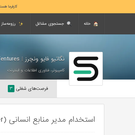
کارفرما هست
خانه
جستجوی مشاغل
رزومه‌ساز
نگاتیو فایو ونچرز
|
Negative Five Ventures
کامپیوتر، فناوری اطلاعات و اینترنت
فرصت‌های شغلی
۳
استخدام مدیر منابع انسانی (HR Manager-یزد)