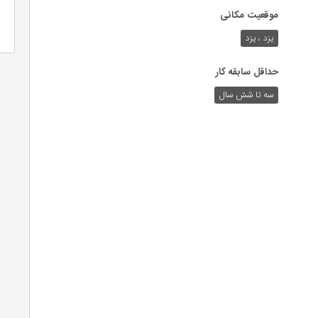
موقعیت مکانی
یزد ، یزد
حداقل سابقه کار
سه تا شش سال