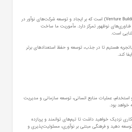
Negative5 World یک اکوسیستم ونچر بیلدینگ (Venture Building) است که بر ایجاد و توسعه شرکت‌های نوآور در
 فناوری‌های نوظهور تمرکز دارد. مأموریت ما ساخت
ثنایی است.
ه دنبال یک مدیر منابع انسانی (HR Manager) باتجربه هستیم تا در جذب، توسعه و حفظ استعدادهای برتر
استخدام، عملیات منابع انسانی، توسعه سازمانی و مدیریت
همکاری نزدیک خواهید داشت تا تیم‌های توانمند و پربازده
 توسعه دهید و فرهنگی مبتنی بر نوآوری، مسئولیت‌پذیری و