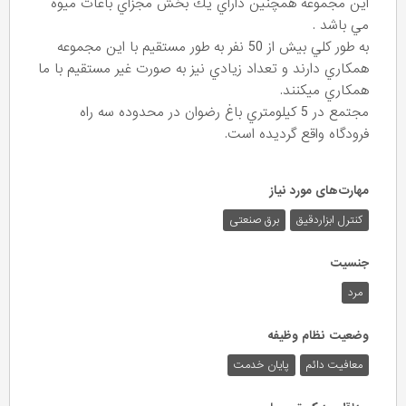
اين مجموعه همچنين داراي يك بخش مجزاي باغات ميوه
مي باشد .
به طور كلي بيش از 50 نفر به طور مستقيم با اين مجموعه
همكاري دارند و تعداد زيادي نيز به صورت غير مستقيم با ما
همكاري ميكنند.
مجتمع در 5 كيلومتري باغ رضوان در محدوده سه راه
فرودگاه واقع گرديده است.
مهارت‌های مورد نیاز
کنترل ابزاردقیق
برق صنعتی
جنسیت
مرد
وضعیت نظام وظیفه
معافیت دائم
پایان خدمت