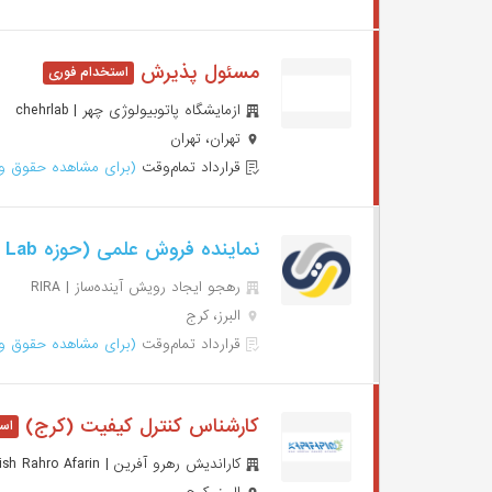
مسئول پذیرش
ازمایشگاه پاتوبیولوژی چهر | chehrlab
تهران، تهران
قرارداد تمام‌وقت
(برای مشاهده حقوق وا
نماینده فروش علمی (حوزه Mega Lab-کرج)
رهجو ایجاد رویش آینده‌ساز | RIRA
البرز، کرج
قرارداد تمام‌وقت
(برای مشاهده حقوق وا
کارشناس کنترل کیفیت (کرج)
کاراندیش رهرو آفرین | Kar Andish Rahro Afarin