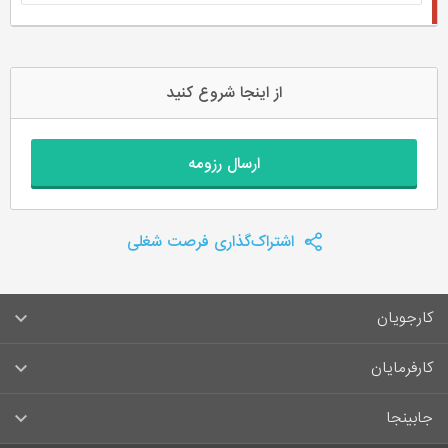
از اینجا شروع کنید
ارسال رزومه
اشتراک‌گذاری فرصت شغلی
کارجویان
سوالات متداول کارجویان
کارفرمایان
قوانین و مقررات کارجویان
راهنمای ثبت آگهی استخدام
جابینجا
لیست مشاغل