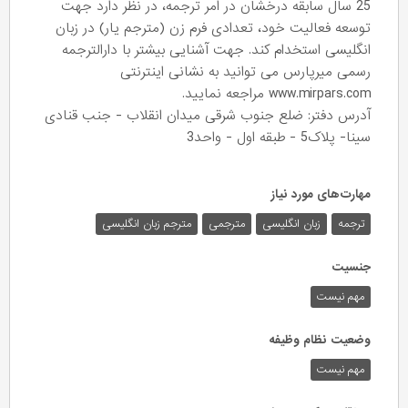
25 سال سابقه درخشان در امر ترجمه، در نظر دارد جهت
توسعه فعالیت خود، تعدادی فرم زن (مترجم یار) در زبان
انگلیسی استخدام کند. جهت آشنایی بیشتر با دارالترجمه
رسمی میرپارس می توانید به نشانی اینترنتی
www.mirpars.com مراجعه نمایید.
آدرس دفتر: ضلع جنوب شرقی میدان انقلاب - جنب قنادی
سینا- پلاک5 - طبقه اول - واحد3
مهارت‌های مورد نیاز
ترجمه
زبان انگلیسی
مترجمی
مترجم زبان انگلیسی
جنسیت
مهم نیست
وضعیت نظام وظیفه
مهم‌ نیست