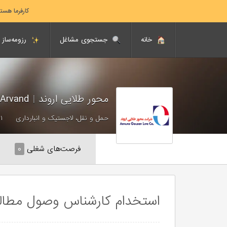
کارفرما هست
خانه
جستجوی مشاغل
رزومه‌ساز
محور طلایی اروند
|
MehvarTalaeiArvand
حمل و نقل، لاجستیک و انبارداری
۵۱ تا 
فرصت‌های شغلی
۰
استخدام کارشناس وصول مطال