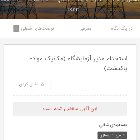
تاسیس در ۱۳۸۲
مخابرات و ارتباطات (تلکام)
۵۱ تا ۲۰۰ نفر
www.mdp-
co.net
در یک نگاه
معرفی
فرصت‌های شغلی
۰
استخدام مدیر آزمایشگاه (مکانیک مواد-
پاکدشت)
نشان کردن
این آگهی منقضی شده است
دسته‌بندی شغلی
شیمی، داروسازی