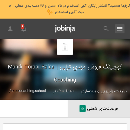
کارفرما هستید؟
انتشار رایگان آگهی استخدام در ۲۵ استان و ۲۶ دسته‌بندی شغلی
ثبت آگهی استخدام
۱
کوچینگ فروش مهدی ترابی
|
Mahdi Torabi Sales
Coaching
تبلیغات، بازاریابی و برندسازی
۵۱ تا ۲۰۰ نفر
salescoaching.school/
فرصت‌های شغلی
۵