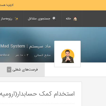
کارفرما هست
خانه
جستجوی مشاغل
رزومه‌ساز
ماد سیستم
|
Mad System
منابع انسانی
۲ - ۱۰ نفر
rsho.ir
فرصت‌های شغلی
۰
استخدام کمک حسابدار(ارومیه)