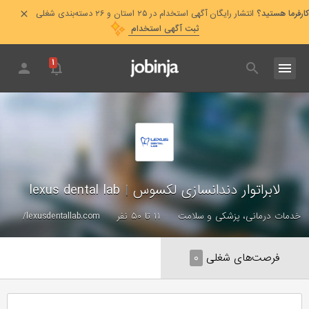
کارفرما هستید؟
انتشار رایگان آگهی استخدام در ۲۵ استان و ۲۶ دسته‌بندی شغلی
ثبت آگهی استخدام
۱
لابراتوار دندانسازی لکسوس
|
lexus dental lab
خدمات درمانی، پزشکی و سلامت
۱۱ تا ۵۰ نفر
lexusdentallab.com/
فرصت‌های شغلی
۰