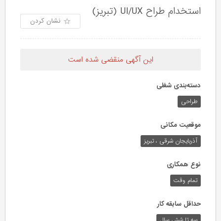
استخدام طراح UI/UX (تبریز)
نشان کردن
این آگهی منقضی شده است
دسته‌بندی شغلی
طراحی
موقعیت مکانی
آذربایجان شرقی ، تبریز
نوع همکاری
تمام وقت
حداقل سابقه کار
سه تا شش سال