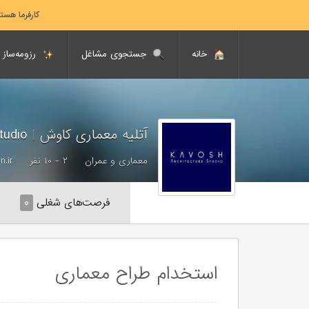
کارفرما هست
خانه
جستجوی مشاغل
رزومه‌ساز
آتلیه معماری کاوش
|
Kavosh Architecture Studio
معماری و عمران
۲ - ۱۰ نفر
.ir
فرصت‌های شغلی
۰
استخدام طراح معماری