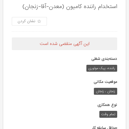
استخدام راننده کامیون (معدن-آقا-زنجان)
نشان کردن
این آگهی منقضی شده است
دسته‌بندی شغلی
راننده، پیک موتوری
موقعیت مکانی
زنجان ، زنجان
نوع همکاری
تمام وقت
حداقل سابقه کار