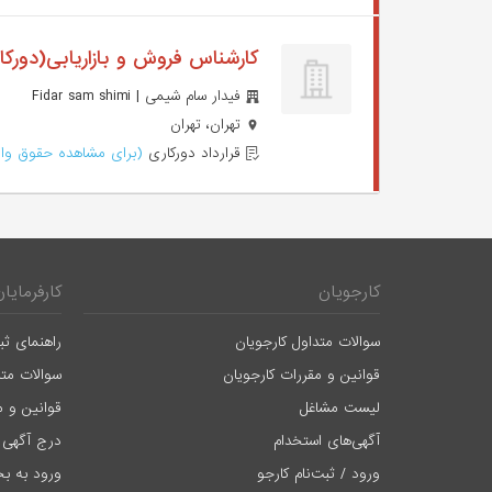
کارشناس فروش و بازاریابی(دورک
فیدار سام شیمی | Fidar sam shimi
تهران، تهران
قرارداد دورکاری
(برای مشاهده حقوق وار
کارجویان
کارفرمایان
سوالات متداول کارجویان
راهنمای ثب
قوانین و مقررات کارجویان
سوالات متد
لیست مشاغل
قوانین و م
آگهی‌های استخدام
درج آگهی 
ورود / ثبت‌نام کارجو
ورود به بخ