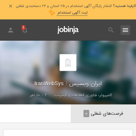
کارفرما هستید؟
انتشار رایگان آگهی استخدام در ۲۵ استان و ۲۶ دسته‌بندی شغلی
ثبت آگهی استخدام
۱
ایران وبسیس
|
IranWebSys
کامپیوتر، فناوری اطلاعات و اینترنت
۲ - ۱۰ نفر
فرصت‌های شغلی
۰