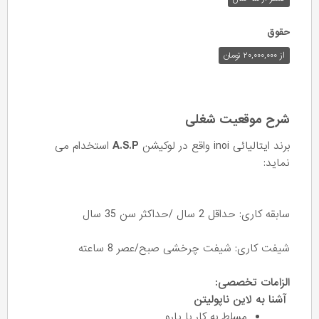
حقوق
از ۲۰,۰۰۰,۰۰۰ تومان
شرح موقعیت شغلی
برند ایتالیائی inoi واقع در لوکیشن
A.S.P
استخدام می
نماید:
سابقه کاری: حداقل 2 سال /حداکثر سن 35 سال
شیفت کاری: شیفت چرخشی صبح/عصر 8 ساعته
الزامات تخصصی:
آشنا به لاین ناپولیتن
مسلط به کار با پارو