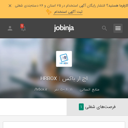
کارفرما هستید؟
انتشار رایگان آگهی استخدام در ۲۵ استان و ۲۶ دسته‌بندی شغلی
ثبت آگهی استخدام
۱
اچ ار باکس
|
HRBOX
منابع انسانی
۱۱ تا ۵۰ نفر
hrbox.ir/
فرصت‌های شغلی
۱