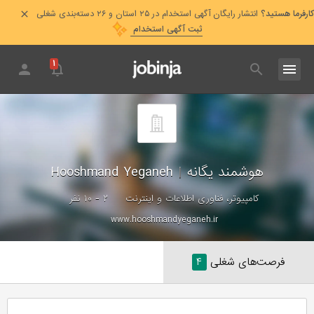
کارفرما هستید؟
انتشار رایگان آگهی استخدام در ۲۵ استان و ۲۶ دسته‌بندی شغلی
ثبت آگهی استخدام
۱
هوشمند یگانه
|
Hooshmand Yeganeh
کامپیوتر، فناوری اطلاعات و اینترنت
۲ - ۱۰ نفر
www.hooshmandyeganeh.ir
فرصت‌های شغلی
۴