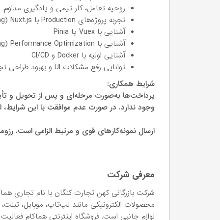
روحیه تعامل، کار تیمی و یادگیری مداوم
تجربه پروژه‌های Production با Nuxt.js (SSR، SEO، Routing پیشرفته)
آشنایی با Vuex یا Pinia
آشنایی با Performance Optimization (Lazy Loading، Code Splitting و …)
آشنایی اولیه با Docker و CI/CD
توانایی رفع مشکلات UI و بهبود طراحی تجربه کاربری
شرایط همکاری:
پرداخت‌ها به‌صورت مرحله‌ای و پس از تحویل و تأی
وجود ندارد. در صورت عدم موافقت با این شرایط، لطف
ارسال نمونه‌کارهای قوی و مرتبط الزامی است. رزوم
معرفی شرکت
شرکت بازرگانی کهن تجارت کنگان با نام تجاری هماک
محصولات الکترونیکی مانند لپ‌تاپ، موبایل، تبلت، هد