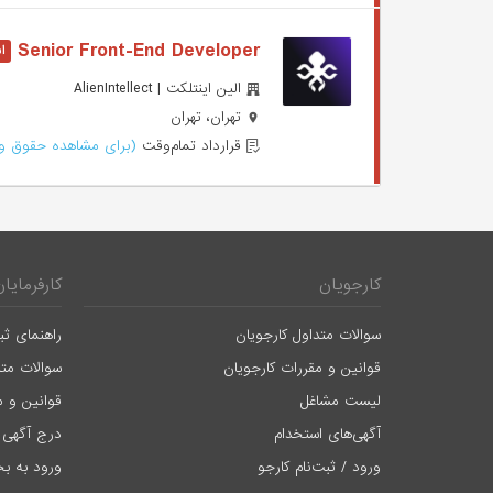
Senior Front-End Developer
الین اینتلکت | AlienIntellect
تهران، تهران
قرارداد تمام‌وقت
(برای مشاهده حقوق وا
کارجویان
کارفرمایان
سوالات متداول کارجویان
راهنمای ثب
قوانین و مقررات کارجویان
سوالات متد
لیست مشاغل
قوانین و م
آگهی‌های استخدام
درج آگهی 
ورود / ثبت‌نام کارجو
ورود به بخ