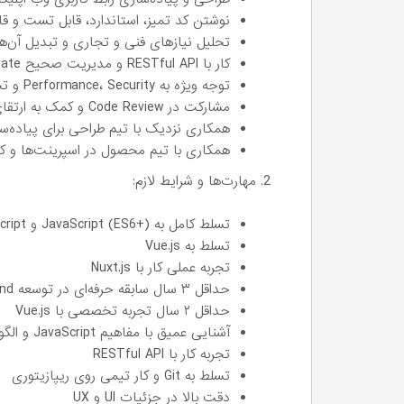
نوشتن کد تمیز، استاندارد، قابل تست و قابل نگهداری با ript
تحلیل نیازهای فنی و تجاری و تبدیل آن‌ها 
کار با RESTful API و مدیریت صحیح State و جریان داده در فرانت‌اند
توجه ویژه به Performance، Security و تجربه کاربری
مشارکت در Code Review و کمک به ارتقای کیفیت کد تیم
همکاری نزدیک با تیم طراحی برای پیاده‌ساز
همکاری با تیم محصول در اسپرینت‌ها و کار ت
2. مهارت‌ها و شرایط لازم:
تسلط کامل به JavaScript (ES6+) و TypeScript
تسلط به Vue.js
تجربه عملی کار با Nuxt.js
حداقل ۳ سال سابقه حرفه‌ای در توسعه Front-End
حداقل ۲ سال تجربه تخصصی با Vue.js
آشنایی عمیق با مفاهیم JavaScript و الگوهای Functional Programming
تجربه کار با RESTful API
تسلط به Git و کار تیمی روی ریپازیتوری
دقت بالا در جزئیات UI و UX