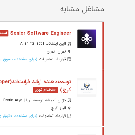
مشاغل مشابه
Senior Software Engineer
الین اینتلکت | AlienIntellect
تهران، تهران
قرارداد تمام‌وقت
(برای مشاهده حقوق وا
کرج)
درّین اندیشه توسعه آریا | Dorrin Arya
البرز، کرج
قرارداد تمام‌وقت
(برای مشاهده حقوق وا