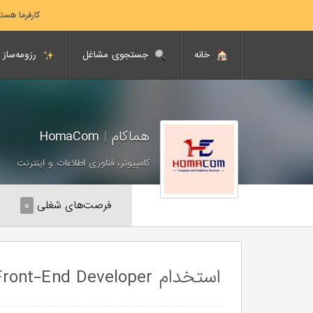
کارفرما هست
خانه
جستجوی مشاغل
رزومه‌ساز
هماکام
|
HomaCom
کامپیوتر، فناوری اطلاعات و اینترنت
فرصت‌های شغلی
۰
استخدام Senior Front-End Developer