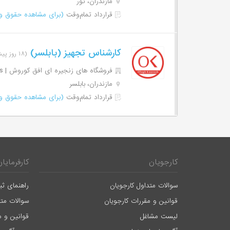
مازندران، نور
قرارداد تمام‌وقت
(برای مشاهده حقوق وا
کارشناس تجهیز (بابلسر)
(۱۸ روز پیش)
فروشگاه های زنجیره ای افق کوروش | Ofogh Koorosh Chain Stores
مازندران، بابلسر
قرارداد تمام‌وقت
(برای مشاهده حقوق وا
کارجویان
کارفرمایان
سوالات متداول کارجویان
راهنمای ثب
قوانین و مقررات کارجویان
سوالات متد
لیست مشاغل
قوانین و م