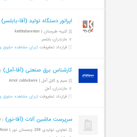
اپراتور دستگاه تولید (آقا-بابلسر)
کتیبه طبرستان | katibtabarestan
مازندران، بابلسر
قرارداد تمام‌وقت
(برای مشاهده حقوق وا
کارشناس برق صنعتی (آقا-آمل)
(۱۶ روز پی
سیم و کابل آمل | Amol cable&wire
مازندران، آمل
قرارداد تمام‌وقت
(برای مشاهده حقوق وا
سرپرست ماشین آلات (آقا-نور)
(۴۴ روز پیش)
تعاونی تولیدی 208 چمستان نور | Taavoni Tolidi 208 Chamestan Noor