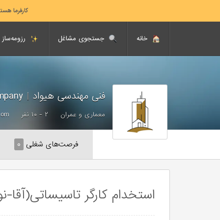
کارفرما هست
خانه
جستجوی مشاغل
رزومه‌ساز
فنی مهندسی هیواد
|
Hivad Technical Engineering Company
معماری و عمران
۲ - ۱۰ نفر
com
فرصت‌های شغلی
۰
استخدام کارگر تاسیساتی(آقا-نو