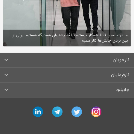
ما در حصین فقط همکار نیستیم، بلکه پشتیبان همدیگه هستیم. برای از
بین بردن چالش‌ها کنار همیم.
کارجویان
سوالات متداول کارجویان
کارفرمایان
قوانین و مقررات کارجویان
راهنمای ثبت آگهی استخدام
جابینجا
لیست مشاغل
سوالات متداول کارفرمایان
تماس با جابینجا
linkedin
telegram
twitter
instagram
آگهی‌های استخدام
قوانین و مقررات کارفرمایان
جابینجا در رسانه‌ها
ورود / ثبت‌نام کارجو
درج آگهی استخدام
راهنمای استفاده برای کارجویان
ایمیل‌های اطلاع‌رسانی