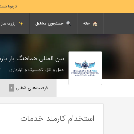
کارفرما هست
خانه
جستجوی مشاغل
رزومه‌ساز
بین المللی هماهنگ بار پا
حمل و نقل، لاجستیک و انبارداری
۵۱ تا 
فرصت‌های شغلی
۰
استخدام کارمند خدمات