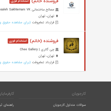
فروشنده خانم)
مصالح ساختمانی VK | Masaleh Sakhtemani VK
تهران، تهران
قرارداد تمام‌وقت
(برای مشاهده حقوق وا
فروشنده (خانم)
چی گالری | Chee Gallery
تهران، تهران
قرارداد تمام‌وقت
(برای مشاهده حقوق وا
کارجویان
کارفرمایان
سوالات متداول کارجویان
راهنمای ثب