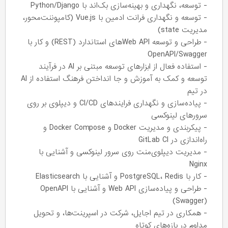
- توسعه، نگهداری و بهینه‌سازی بک‌اند با Python/Django
- توسعه و نگهداری فرانت ادمین با Vue.js (کامپوننت‌محور،
مدیریت state)
- طراحی و توسعه Web APIهای استاندارد (REST) و کار با
OpenAPI/Swagger
- استفاده فعال از ابزارهای توسعه مبتنی بر AI در فرآیند
توسعه و کمک به آموزش و جا انداختن فرهنگ استفاده از AI
در تیم
- پیاده‌سازی و نگهداری فرایندهای CI/CD و دیپلوی بر روی
سرورهای لینوکسی
- پیکربندی و مدیریت Docker و Docker Compose و
راه‌اندازی در GitLab CI
- مدیریت دیپلوی‌منت روی سرور لینوکسی و آشنایی با
Nginx
- کار با PostgreSQL، Redis و آشنایی با Elasticsearch
- طراحی و پیاده‌سازی Web API و آشنایی با OpenAPI
(Swagger)
- همکاری در تیم اجایل، شرکت در اسپرینت‌ها، و تحویل
مداوم در بازه‌های کوتاه