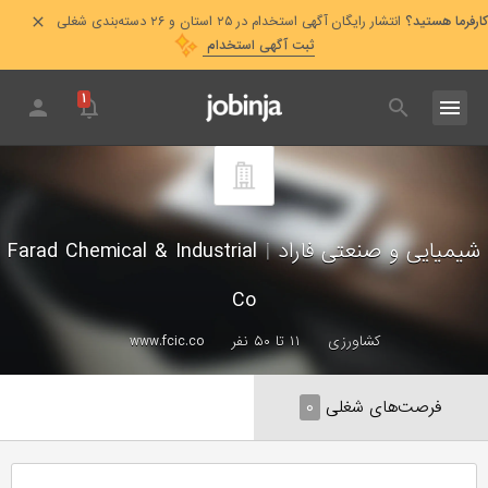
کارفرما هستید؟
انتشار رایگان آگهی استخدام در ۲۵ استان و ۲۶ دسته‌بندی شغلی
ثبت آگهی استخدام
۱
شیمیایی و صنعتی فاراد
|
Farad Chemical & Industrial
Co
کشاورزی
۱۱ تا ۵۰ نفر
www.fcic.co
فرصت‌های شغلی
۰