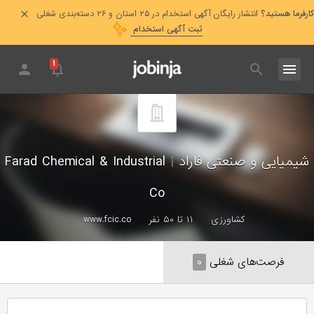
کارفرما هستید؟
انتشار رایگان آگهی استخدام در ۲۵ استان و ۲۶ دسته‌بندی شغلی
ثبت آگهی استخدام
۱
شیمیایی و صنعتی فاراد
|
Farad Chemical & Industrial
Co
کشاورزی
۱۱ تا ۵۰ نفر
www.fcic.co
فرصت‌های شغلی
۰