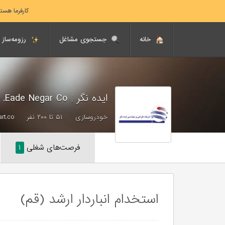
کارفرما هست
خانه
جستجوی مشاغل
رزومه‌ساز
ایده نگر
|
Eade Negar Co.
خودروسازی
۵۱ تا ۲۰۰ نفر
art.co
فرصت‌های شغلی
۱
استخدام انباردار ارشد (قم)