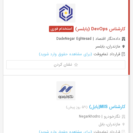
کارشناس DevOps (بابلسر)
داده‌نگار اقتصاد | DadeNegar Eghtesad
مازندران، بابلسر
قرارداد تمام‌وقت
(برای مشاهده حقوق وارد شوید)
نشان کردن
کارشناس MIS(بابل)
(۵۹ روز پیش)
نگارخودرو | Negarkhodro
مازندران، بابل
قرارداد تمام‌وقت
(برای مشاهده حقوق وارد شوید)