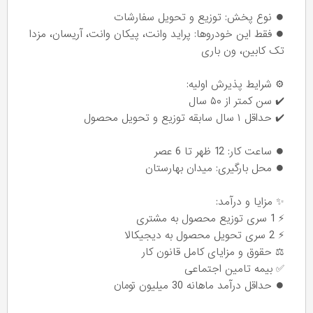
⏺️ نوع پخش: توزیع و تحویل سفارشات
⏺️ فقط این خودروها: پراید وانت، پیکان وانت، آریسان، مزدا
تک کابین، ون باری
⚙️ شرایط پذیرش اولیه:
✔️ سن کمتر از ۵۰ سال
✔️ حداقل ۱ سال سابقه توزیع و تحویل محصول
⏺️ ساعت کار: 12 ظهر تا 6 عصر
⏺️ محل بارگیری: میدان بهارستان
✨ مزایا و درآمد:
⚡️ 1 سری توزیع محصول به مشتری
⚡️ 2 سری تحویل محصول به دیجیکالا
⚖️ حقوق و مزایای کامل قانون کار
✅ بیمه تامین اجتماعی
⏺️ حداقل درآمد ماهانه 30 میلیون تومان