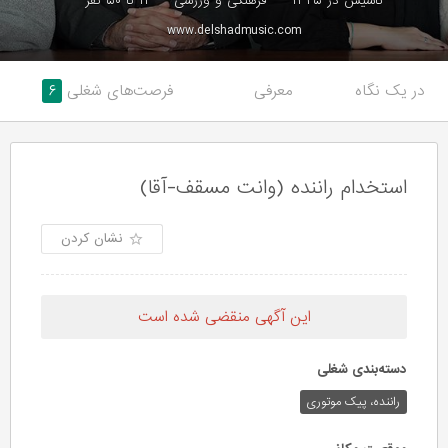
تاسیس در ۱۳۲۵
فرهنگی و ورزشی
۱۱ تا ۵۰ نفر
www.delshadmusic.com
در یک نگاه
معرفی
فرصت‌های شغلی
۶
استخدام راننده (وانت مسقف-آقا)
نشان کردن
این آگهی منقضی شده است
دسته‌بندی شغلی
راننده، پیک موتوری