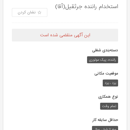
استخدام راننده جرثقیل(آقا)
نشان کردن
این آگهی منقضی شده است
دسته‌بندی شغلی
راننده، پیک موتوری
موقعیت مکانی
یزد ، یزد
نوع همکاری
تمام وقت
حداقل سابقه کار
سه تا شش سال