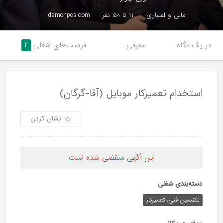
مالی و اعتباری
۱۱ تا ۵۰ نفر
damonpos.com
در یک نگاه
معرفی
فرصت‌های شغلی
۲
استخدام تعمیرکار موبایل (آقا-گرگان)
نشان کردن
این آگهی منقضی شده است
دسته‌بندی شغلی
تکنسین فنی، تعمیرکار