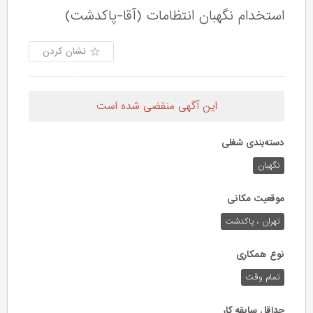
استخدام نگهبان انتظامات (آقا-پاکدشت)
نشان کردن
این آگهی منقضی شده است
دسته‌بندی شغلی
نگهبان
موقعیت مکانی
تهران ، پاکدشت
نوع همکاری
تمام وقت
حداقل سابقه کار