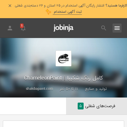
کارفرما هستید؟
انتشار رایگان آگهی استخدام در ۲۵ استان و ۲۶ دسته‌بندی شغلی
ثبت آگهی استخدام
۱
کامل رنگ شکیبا
|
ChameleonPaint
تولید و صنایع
۱۱ تا ۵۰ نفر
shakibapaint.com
فرصت‌های شغلی
۵